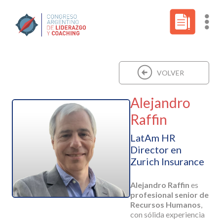
VOLVER
Alejandro
Raffin
LatAm HR
Director en
Zurich Insurance
Alejandro Raffin
es
profesional senior de
Recursos Humanos
,
con sólida experiencia